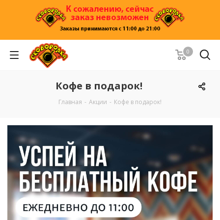
0
Кофе в подарок!
Главная
-
Акции
-
Кофе в подарок!